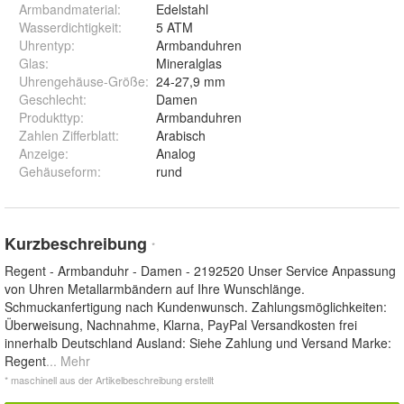
Armbandmaterial
:
Edelstahl
Wasserdichtigkeit
:
5 ATM
Uhrentyp
:
Armbanduhren
Glas
:
Mineralglas
Uhrengehäuse-Größe
:
24-27,9 mm
Geschlecht
:
Damen
Produkttyp
:
Armbanduhren
Zahlen Zifferblatt
:
Arabisch
Anzeige
:
Analog
Gehäuseform
:
rund
Kurzbeschreibung
*
Regent - Armbanduhr - Damen - 2192520 Unser Service Anpassung
von Uhren Metallarmbändern auf Ihre Wunschlänge.
Schmuckanfertigung nach Kundenwunsch. Zahlungsmöglichkeiten:
Überweisung, Nachnahme, Klarna, PayPal Versandkosten frei
innerhalb Deutschland Ausland: Siehe Zahlung und Versand Marke:
Regent
... Mehr
* maschinell aus der Artikelbeschreibung erstellt