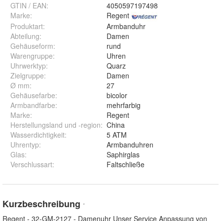
GTIN / EAN:
4050597197498
Marke:
Regent
Produktart
:
Armbanduhr
Abteilung
:
Damen
Gehäuseform
:
rund
Warengruppe
:
Uhren
Uhrwerktyp
:
Quarz
Zielgruppe
:
Damen
Ø mm
:
27
Gehäusefarbe
:
bicolor
Armbandfarbe
:
mehrfarbig
Marke
:
Regent
Herstellungsland und -region
:
China
Wasserdichtigkeit
:
5 ATM
Uhrentyp
:
Armbanduhren
Glas
:
Saphirglas
Verschlussart
:
Faltschließe
Kurzbeschreibung
*
Regent - 32-GM-2127 - Damenuhr Unser Service Anpassung von