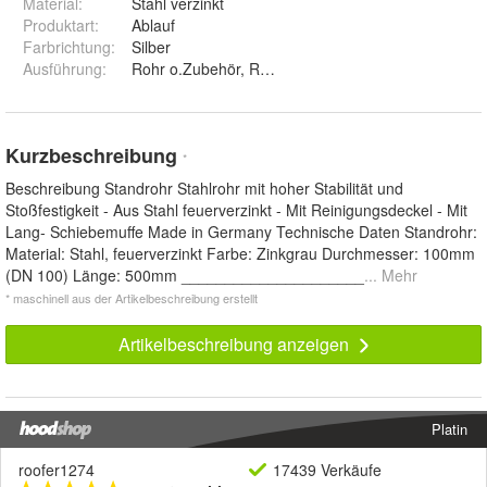
Material
:
Stahl verzinkt
Produktart
:
Ablauf
Farbrichtung
:
Silber
Ausführung
:
Rohr o.Zubehör, Rohr m.Schelle&Gummi, Rohr 
Kurzbeschreibung
*
Beschreibung Standrohr Stahlrohr mit hoher Stabilität und
Stoßfestigkeit - Aus Stahl feuerverzinkt - Mit Reinigungsdeckel - Mit
Lang- Schiebemuffe Made in Germany Technische Daten Standrohr:
Material: Stahl, feuerverzinkt Farbe: Zinkgrau Durchmesser: 100mm
(DN 100) Länge: 500mm _____________________
... Mehr
* maschinell aus der Artikelbeschreibung erstellt
Artikelbeschreibung anzeigen
Platin
roofer1274
17439 Verkäufe