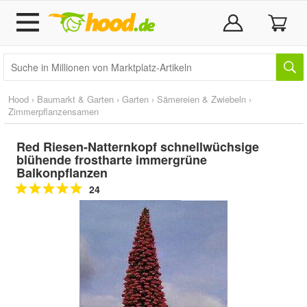
Hood
›
Baumarkt & Garten
›
Garten
›
Sämereien & Zwiebeln
›
Zimmerpflanzensamen
Red Riesen-Natternkopf schnellwüchsige
blühende frostharte immergrüne
Balkonpflanzen
24