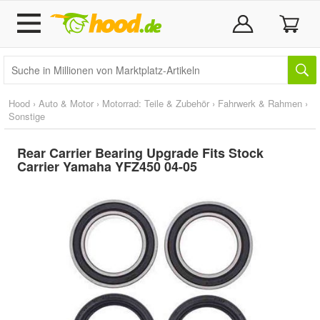
Hood
›
Auto & Motor
›
Motorrad: Teile & Zubehör
›
Fahrwerk & Rahmen
›
Sonstige
Rear Carrier Bearing Upgrade Fits Stock
Carrier Yamaha YFZ450 04-05