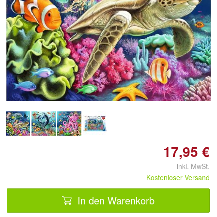
Doppelt antippen zum
vergrößern
17,95 €
inkl. MwSt.
Kostenloser Versand
In den Warenkorb