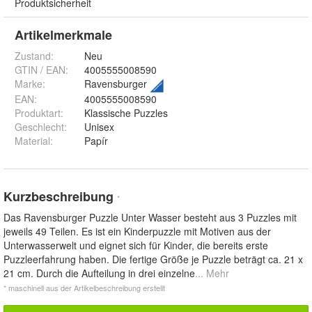
Produktsicherheit
Artikelmerkmale
Zustand:
Neu
GTIN / EAN:
4005555008590
Marke:
Ravensburger
EAN
:
4005555008590
Produktart
:
Klassische Puzzles
Geschlecht
:
Unisex
Material
:
Papír
Kurzbeschreibung
*
Das Ravensburger Puzzle Unter Wasser besteht aus 3 Puzzles mit
jeweils 49 Teilen. Es ist ein Kinderpuzzle mit Motiven aus der
Unterwasserwelt und eignet sich für Kinder, die bereits erste
Puzzleerfahrung haben. Die fertige Größe je Puzzle beträgt ca. 21 x
21 cm. Durch die Aufteilung in drei einzelne
... Mehr
* maschinell aus der Artikelbeschreibung erstellt