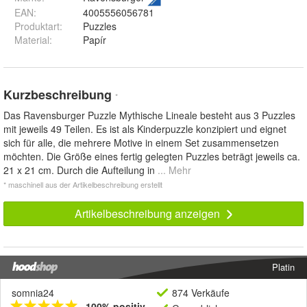
EAN
:
4005556056781
Produktart
:
Puzzles
Material
:
Papír
Kurzbeschreibung
*
Das Ravensburger Puzzle Mythische Lineale besteht aus 3 Puzzles
mit jeweils 49 Teilen. Es ist als Kinderpuzzle konzipiert und eignet
sich für alle, die mehrere Motive in einem Set zusammensetzen
möchten. Die Größe eines fertig gelegten Puzzles beträgt jeweils ca.
21 x 21 cm. Durch die Aufteilung in
... Mehr
* maschinell aus der Artikelbeschreibung erstellt
Artikelbeschreibung anzeigen
Platin
somnia24
874 Verkäufe
100% positiv