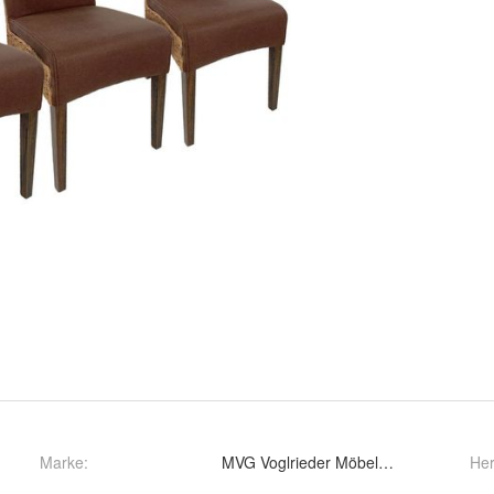
Marke:
MVG Voglrieder Möbelcollection GmbH
He