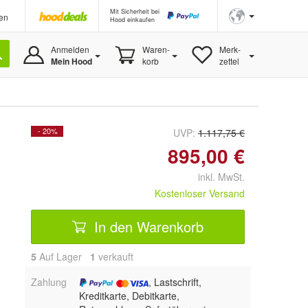
Mit Sicherheit bei
en
Hood einkaufen
Anmelden
Waren-
Merk-
Mein Hood
korb
zettel
- 20%
UVP:
1.117,75 €
895,00 €
inkl. MwSt.
Kostenloser Versand
In den Warenkorb
5
Auf Lager
1
 verkauft
Zahlung
, Lastschrift,
Kreditkarte, Debitkarte,