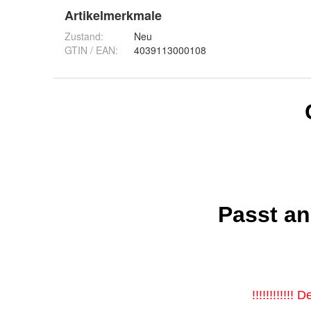
Artikelmerkmale
Zustand:
Neu
GTIN / EAN:
4039113000108