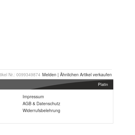
tikel Nr.:
0099349874
Melden
|
Ähnlichen
Artikel verkaufen
Platin
Impressum
AGB
&
Datenschutz
Widerrufsbelehrung