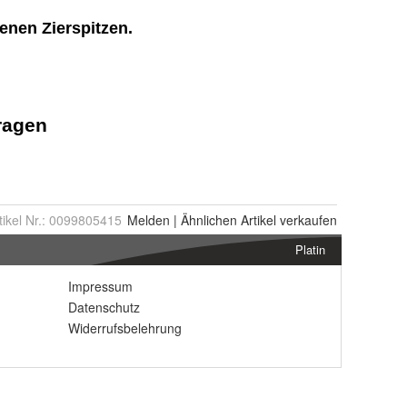
tikel Nr.:
0099805415
Melden
|
Ähnlichen
Artikel verkaufen
Platin
Impressum
Datenschutz
Widerrufsbelehrung