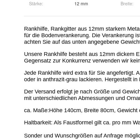
Stärke
:
12 mm
Breite
: