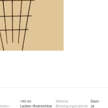
140 cm
Material
:
Eisen
heiten
:
Lackier-/Anstreichbar
Befestigungsmaterial
Ja