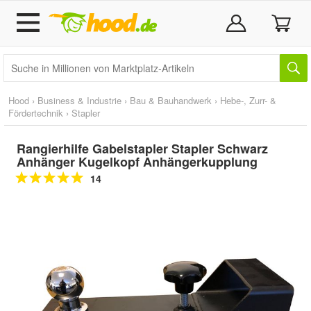
Hood
›
Business & Industrie
›
Bau & Bauhandwerk
›
Hebe-, Zurr- &
Fördertechnik
›
Stapler
Rangierhilfe Gabelstapler Stapler Schwarz
Anhänger Kugelkopf Anhängerkupplung
14