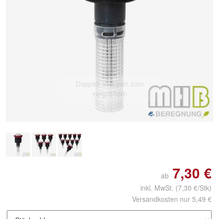
Doppelt antippen zum
vergrößern
7,30 €
ab
inkl. MwSt.
(7,30 €/Stk)
Versandkosten nur 5,49 €