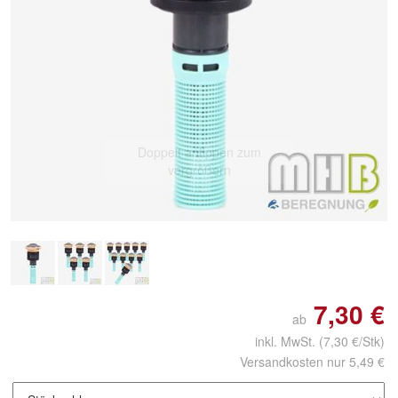
Doppelt antippen zum
vergrößern
7,30 €
ab
inkl. MwSt.
(7,30 €/Stk)
Versandkosten nur 5,49 €