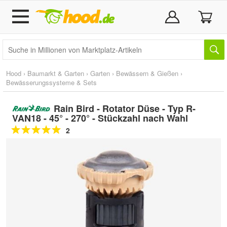
Hood
›
Baumarkt & Garten
›
Garten
›
Bewässern & Gießen
›
Bewässerungssysteme & Sets
Rain Bird - Rotator Düse - Typ R-
VAN18 - 45° - 270° - Stückzahl nach Wahl
2