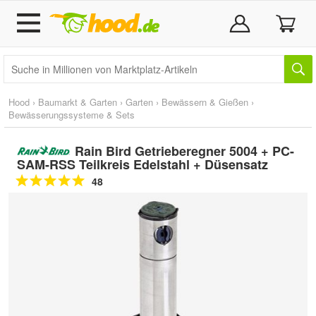
Hood
›
Baumarkt & Garten
›
Garten
›
Bewässern & Gießen
›
Bewässerungssysteme & Sets
Rain Bird Getrieberegner 5004 + PC-
SAM-RSS Teilkreis Edelstahl + Düsensatz
48