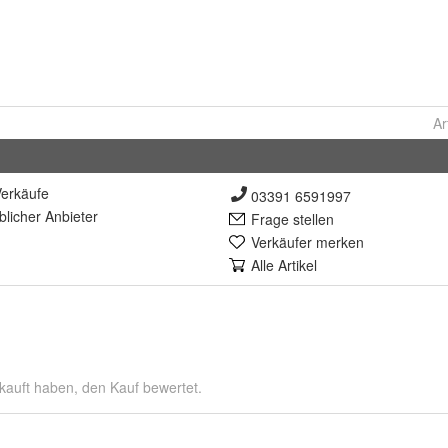
Ar
erkäufe
03391 6591997
lich
er Anbieter
Frage stellen
Verkäufer merken
Alle Artikel
kauft haben, den Kauf bewertet.