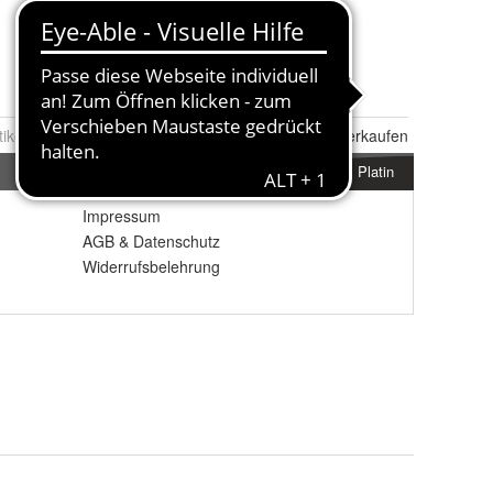
tikel Nr.:
0111129783
Melden
|
Ähnlichen
Artikel verkaufen
Platin
Impressum
AGB
&
Datenschutz
Widerrufsbelehrung