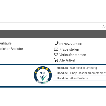
Ar
erkäufe
017657728906
lich
er Anbieter
Frage stellen
Verkäufer merken
Alle Artikel