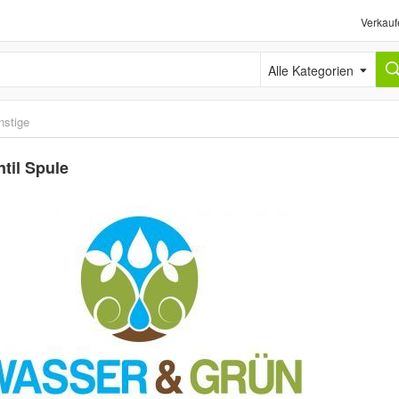
Verkauf
Alle Kategorien
nstige
til Spule