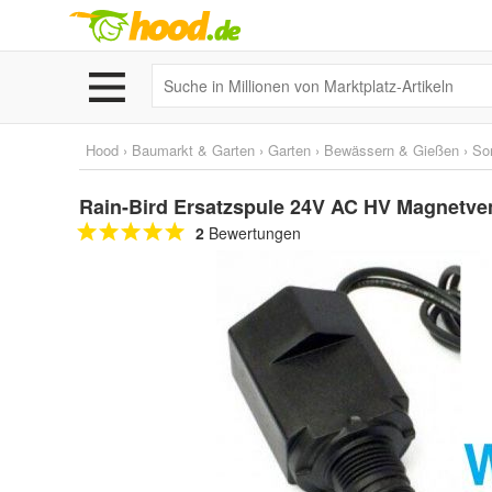
Hood
›
Baumarkt & Garten
›
Garten
›
Bewässern & Gießen
›
So
Rain-Bird Ersatzspule 24V AC HV Magnetven
2
Bewertungen