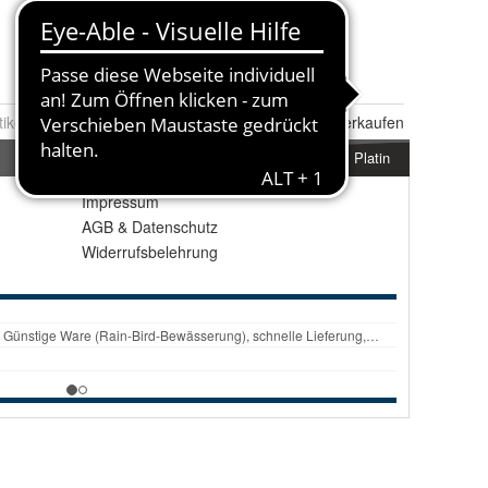
tikel Nr.:
0103928254
Melden
|
Ähnlichen
Artikel verkaufen
Platin
Impressum
AGB
&
Datenschutz
Widerrufsbelehrung