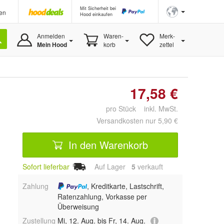
Mit Sicherheit bei
en
Hood einkaufen
Anmelden
Waren-
Merk-
Mein Hood
korb
zettel
17,58 €
pro Stück inkl. MwSt.
Versandkosten nur 5,90 €
In den Warenkorb
Sofort lieferbar
Auf Lager
5
 verkauft
Zahlung
, Kreditkarte, Lastschrift,
Ratenzahlung, Vorkasse per
Überweisung
Zustellung
Mi, 12. Aug. bis Fr, 14. Aug.