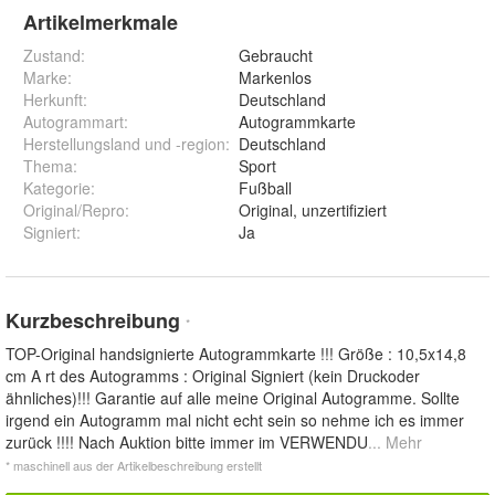
Artikelmerkmale
Zustand:
Gebraucht
Marke:
Markenlos
Herkunft
:
Deutschland
Autogrammart
:
Autogrammkarte
Herstellungsland und -region
:
Deutschland
Thema
:
Sport
Kategorie
:
Fußball
Original/Repro
:
Original, unzertifiziert
Signiert
:
Ja
Kurzbeschreibung
*
TOP-Original handsignierte Autogrammkarte !!! Größe : 10,5x14,8
cm A rt des Autogramms : Original Signiert (kein Druckoder
ähnliches)!!! Garantie auf alle meine Original Autogramme. Sollte
irgend ein Autogramm mal nicht echt sein so nehme ich es immer
zurück !!!! Nach Auktion bitte immer im VERWENDU
... Mehr
* maschinell aus der Artikelbeschreibung erstellt