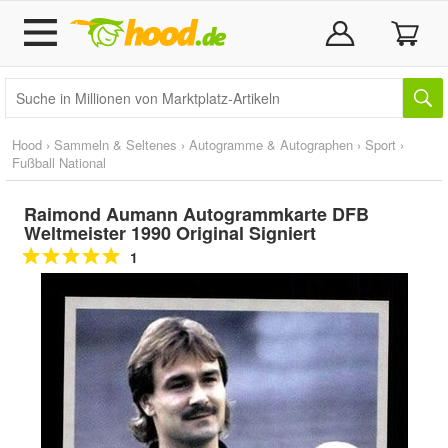
Hood
›
Sammeln & Seltenes
›
Autogramme & Autographen
›
Sport
›
Fußball National
Raimond Aumann Autogrammkarte DFB
Weltmeister 1990 Original Signiert
1