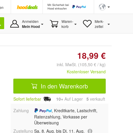
Mit Sicherheit bei
en
Hood einkaufen
Anmelden
Waren-
Merk-
Mein Hood
korb
zettel
18,99 €
inkl. MwSt. (105,50 € / kg)
Kostenloser Versand
In den Warenkorb
Sofort lieferbar
10+
Auf Lager
5
 verkauft
Zahlung
, Kreditkarte, Lastschrift,
Ratenzahlung, Vorkasse per
Überweisung
Zustellung
Sa, 8. Aug. bis Di, 11. Aug.