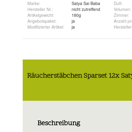
Marke:
Satya Sai Baba
Duft
:
Hersteller Nr.:
nicht zutreffend
Volumen
:
Artikelgewicht
:
180g
Zimmer
:
Angebotspaket
:
ja
Anzahl p
Modifizierter Artikel
:
ja
Hersteller