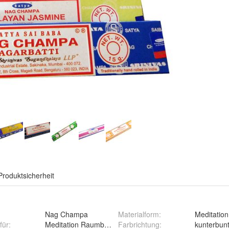
Produktsicherheit
Nag Champa
Materialform
:
Meditation
für
:
Meditation Raumbeduftung
Farbrichtung
:
kunterbun