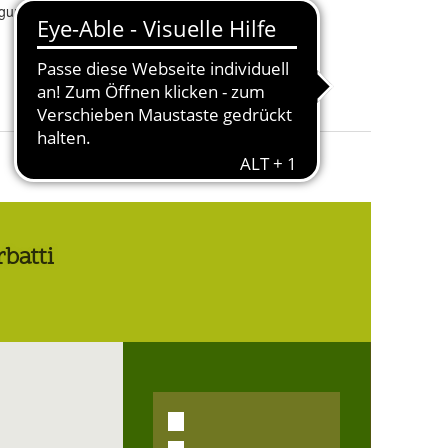
igung
Herstellungsland und
Indien
.
-region
: