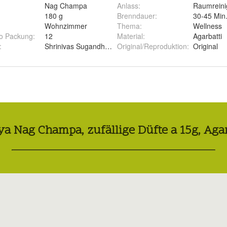
Nag Champa
Anlass
:
Raumrein
180 g
Brenndauer
:
30-45 Min
Wohnzimmer
Thema
:
Wellness
ro Packung
:
12
Material
:
Agarbatti
:
Shrinivas Sugandhalaya
Original/Reproduktion
:
Original