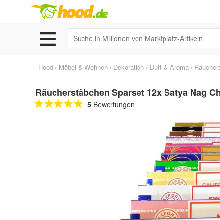
Hood
›
Möbel & Wohnen
›
Dekoration
›
Duft & Aroma
›
Räucher
Räucherstäbchen Sparset 12x Satya Nag Cham
5
Bewertungen