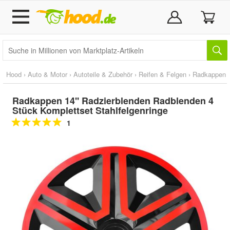
Hood
›
Auto & Motor
›
Autoteile & Zubehör
›
Reifen & Felgen
›
Radkappen
Radkappen 14'' Radzierblenden Radblenden 4
Stück Komplettset Stahlfelgenringe
1