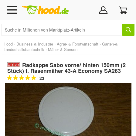
Hood
›
Business & Industrie
›
Agrar- & Forstwirtschaft
›
Garten-&
Landschaftsbautechnik
›
Mäher & Sensen
Radkappe Sabo vorne/ hinten 150mm (2
Stück) f. Rasenmäher 43-A Economy SA263
23