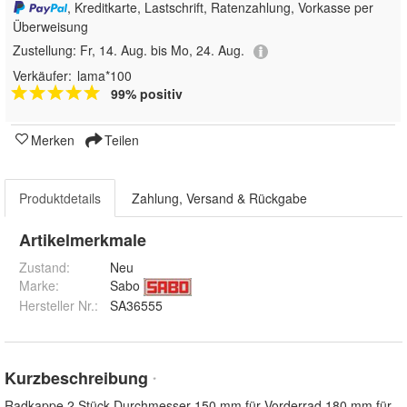
, Kreditkarte, Lastschrift, Ratenzahlung, Vorkasse per
Überweisung
Zustellung:
Fr, 14. Aug. bis Mo, 24. Aug.
Verkäufer:
lama*100
99% positiv
Merken
Teilen
Produktdetails
Zahlung, Versand & Rückgabe
Artikelmerkmale
Zustand:
Neu
Marke:
Sabo
Hersteller Nr.:
SA36555
Kurzbeschreibung
*
Radkappe 2 Stück Durchmesser 150 mm für Vorderrad 180 mm für