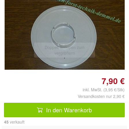
Doppelt antippen zum
vergrößern
7,90 €
inkl. MwSt. (3,95 €/Stk)
Versandkosten nur 2,90 €
In den Warenkorb
45
 verkauft