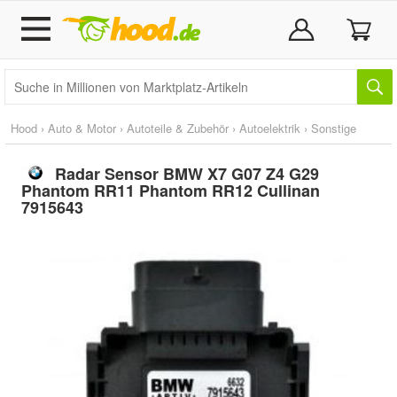
Hood
›
Auto & Motor
›
Autoteile & Zubehör
›
Autoelektrik
›
Sonstige
Radar Sensor BMW X7 G07 Z4 G29
Phantom RR11 Phantom RR12 Cullinan
7915643