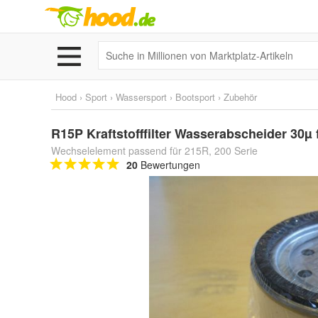
Hood
›
Sport
›
Wassersport
›
Bootsport
›
Zubehör
R15P Kraftstofffilter Wasserabscheider 30µ 
Wechselelement passend für 215R, 200 Serie
20
Bewertungen