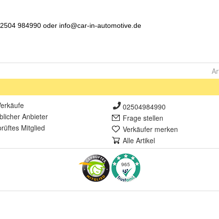
Ar
erkäufe
02504984990
lich
er Anbieter
Frage stellen
rüft
es Mitglied
Verkäufer merken
Alle Artikel
965