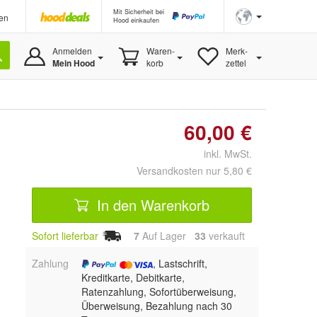
Mit Sicherheit bei
en
Hood einkaufen
Anmelden
Waren-
Merk-
Mein Hood
korb
zettel
60,00 €
inkl. MwSt.
Versandkosten nur 5,80 €
In den Warenkorb
Sofort lieferbar
7
Auf Lager
33
 verkauft
Zahlung
, Lastschrift,
Kreditkarte, Debitkarte,
Ratenzahlung, Sofortüberweisung,
Überweisung, Bezahlung nach 30