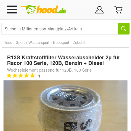
Hood
›
Sport
›
Wassersport
›
Bootsport
›
Zubehör
R13S Kraftstofffilter Wasserabscheider 2µ für
Racor 100 Serie, 120B, Benzin + Diesel
Wechselelement passend für 120B, 100 Serie
1