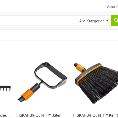
Verkauf
Alle Kategorien
FISKARS® QuikFit™ Rechen mit 16 Zinken
FISKARS® QuikFit™ Jäter