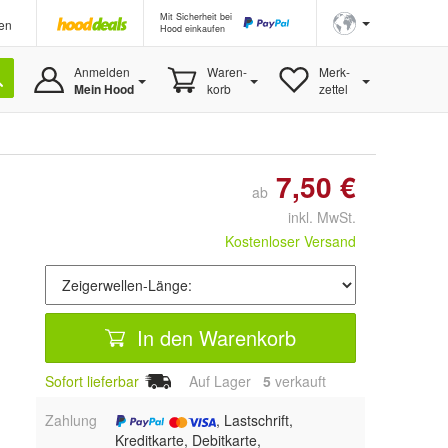
Mit Sicherheit bei
en
Hood einkaufen
Anmelden
Waren-
Merk-
Mein Hood
korb
zettel
7,50 €
ab
inkl. MwSt.
Kostenloser Versand
In den Warenkorb
Sofort lieferbar
Auf Lager
5
 verkauft
Zahlung
, Lastschrift,
Kreditkarte, Debitkarte,