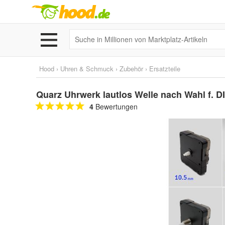
Hood
›
Uhren & Schmuck
›
Zubehör
›
Ersatzteile
Quarz Uhrwerk lautlos Welle nach Wahl f. D
4
Bewertungen