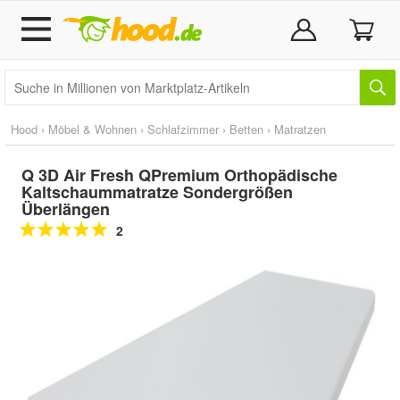
Hood
›
Möbel & Wohnen
›
Schlafzimmer
›
Betten
›
Matratzen
Q 3D Air Fresh QPremium Orthopädische
Kaltschaummatratze Sondergrößen
Überlängen
2