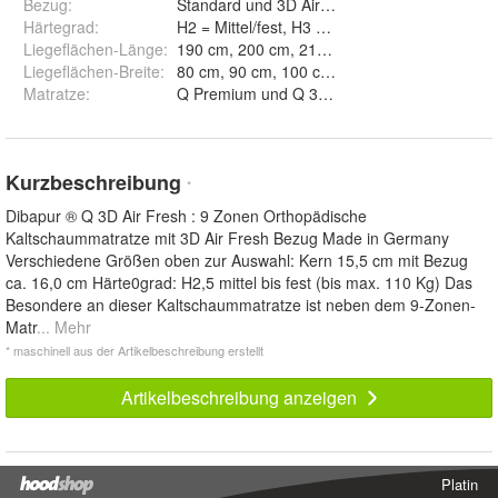
Bezug
:
Standard und 3D Air Fresh
Härtegrad
:
H2 = Mittel/fest, H3 = fest und H2,5 = M
Liegeflächen-Länge
:
190 cm, 200 cm, 210 cm und 220 cm
Liegeflächen-Breite
:
Matratze
:
Q Premium und Q 3D Air Fresh
Kurzbeschreibung
*
Dibapur ® Q 3D Air Fresh : 9 Zonen Orthopädische
Kaltschaummatratze mit 3D Air Fresh Bezug Made in Germany
Verschiedene Größen oben zur Auswahl: Kern 15,5 cm mit Bezug
ca. 16,0 cm Härte0grad: H2,5 mittel bis fest (bis max. 110 Kg) Das
Besondere an dieser Kaltschaummatratze ist neben dem 9-Zonen-
Matr
... Mehr
* maschinell aus der Artikelbeschreibung erstellt
Artikelbeschreibung anzeigen
Platin