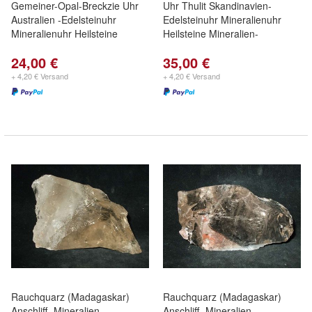
Gemeiner-Opal-Breckzie Uhr
Uhr Thulit Skandinavien-
Australien -Edelsteinuhr
Edelsteinuhr Mineralienuhr
Mineralienuhr Heilsteine
Heilsteine Mineralien-
24,00 €
35,00 €
+ 4,20 € Versand
+ 4,20 € Versand
Rauchquarz (Madagaskar)
Rauchquarz (Madagaskar)
Anschliff -Mineralien-
Anschliff -Mineralien-