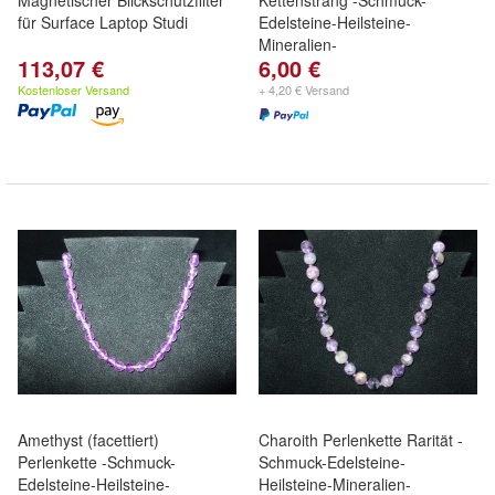
Magnetischer Blickschutzfilter
Kettenstrang -Schmuck-
für Surface Laptop Studi
Edelsteine-Heilsteine-
Mineralien-
113,07 €
6,00 €
Kostenloser Versand
+ 4,20 € Versand
Amethyst (facettiert)
Charoith Perlenkette Rarität -
Perlenkette -Schmuck-
Schmuck-Edelsteine-
Edelsteine-Heilsteine-
Heilsteine-Mineralien-