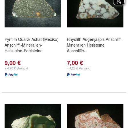
Pyrit in Quarz/ Achat (Mexiko)
Rhyolith Augenjaspis Anschliff -
Anschliff -Mineralien-
Mineralien Heilsteine
Heilsteine-Edelsteine
Anschliffe-
9,00 €
7,00 €
+ 4,20 € Versand
+ 4,20 € Versand