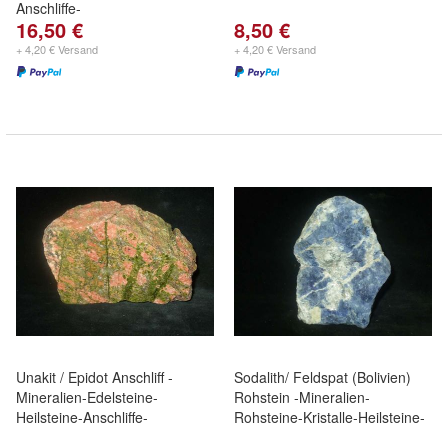
Anschliffe-
16,50 €
8,50 €
+ 4,20 € Versand
+ 4,20 € Versand
Unakit / Epidot Anschliff -
Sodalith/ Feldspat (Bolivien)
Mineralien-Edelsteine-
Rohstein -Mineralien-
Heilsteine-Anschliffe-
Rohsteine-Kristalle-Heilsteine-