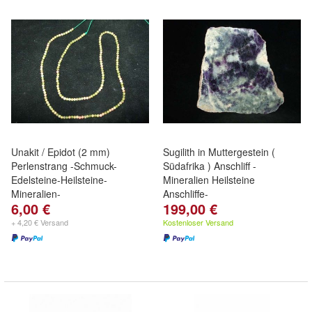
Unakit / Epidot (2 mm)
Sugilith in Muttergestein (
Perlenstrang -Schmuck-
Südafrika ) Anschliff -
Edelsteine-Heilsteine-
Mineralien Heilsteine
Mineralien-
Anschliffe-
6,00 €
199,00 €
+ 4,20 € Versand
Kostenloser Versand