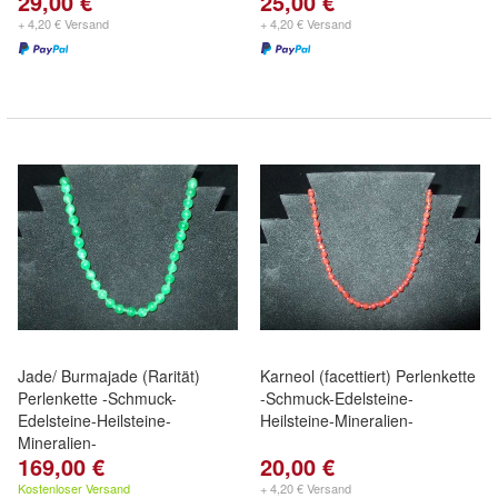
29,00 €
25,00 €
+ 4,20 € Versand
+ 4,20 € Versand
Jade/ Burmajade (Rarität)
Karneol (facettiert) Perlenkette
Perlenkette -Schmuck-
-Schmuck-Edelsteine-
Edelsteine-Heilsteine-
Heilsteine-Mineralien-
Mineralien-
169,00 €
20,00 €
Kostenloser Versand
+ 4,20 € Versand