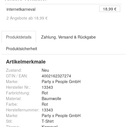
18,99 €
internetkarneval
2 Angebote ab 18,99 €
Produktdetails
Zahlung, Versand & Rückgabe
Produktsicherheit
Artikelmerkmale
Zustand:
Neu
GTIN / EAN:
4002162327274
Marke:
Party x People GmbH
Hersteller Nr.:
13343
Farbrichtung
:
Rot
Material
:
Baumwolle
Farbe
:
Rot
Herstellernummer
:
13343
Marke
:
Party x People GmbH
Stil
:
T-Shirt
Thema
:
Karneval