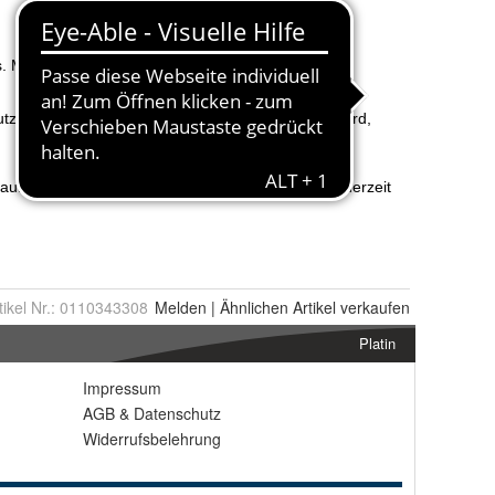
tikel Nr.:
0110343308
Melden
|
Ähnlichen
Artikel verkaufen
Platin
Impressum
AGB
&
Datenschutz
Widerrufsbelehrung