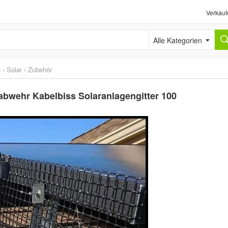
Verkauf
Alle Kategorien
n
›
Solar
›
Zubehör
abwehr Kabelbiss Solaranlagengitter 100