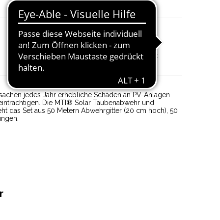
Breite
:
20 cm
Material
:
Edelstahl Kaschiert