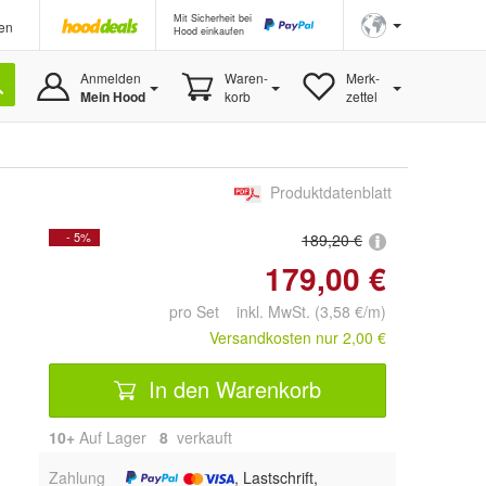
Mit Sicherheit bei
en
Hood einkaufen
Anmelden
Waren-
Merk-
Mein Hood
korb
zettel
Produktdatenblatt
- 5%
189,20 €
179,00 €
pro Set inkl. MwSt. (3,58 €/m)
Versandkosten nur 2,00 €
In den Warenkorb
10+
Auf Lager
8
 verkauft
Zahlung
, Lastschrift,