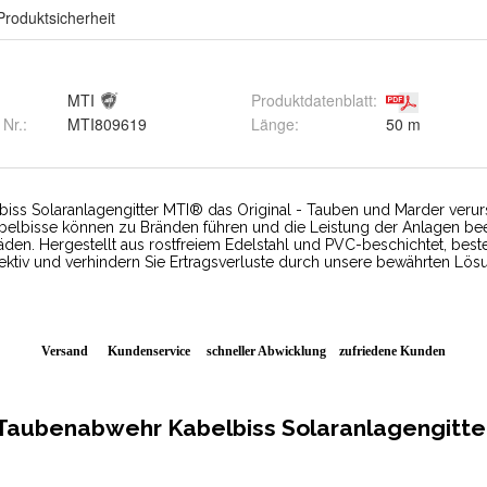
Produktsicherheit
MTI
Produktdatenblatt
:
Länge
:
50 m
 Nr.:
MTI809619