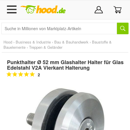
Hood
›
Business & Industrie
›
Bau & Bauhandwerk
›
Baustoffe &
Bauelemente
›
Treppen & Geländer
Punkthalter Ø 52 mm Glashalter Halter für Glas
Edelstahl V2A Vierkant Halterung
2