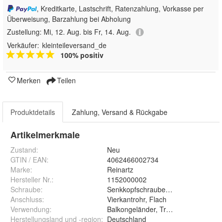
, Kreditkarte, Lastschrift, Ratenzahlung, Vorkasse per
Überweisung, Barzahlung bei Abholung
Zustellung:
Mi, 12. Aug. bis Fr, 14. Aug.
Verkäufer:
kleinteileversand_de
100% positiv
Merken
Teilen
Produktdetails
Zahlung, Versand & Rückgabe
Artikelmerkmale
Zustand:
Neu
GTIN / EAN:
4062466002734
Marke:
Reinartz
Hersteller Nr.:
1152000002
Schraube
:
Senkkopfschraube M10 x 50
Anschluss
:
Vierkantrohr, Flach
Verwendung
:
Balkongeländer, Treppengeländer
Herstellungsland und -region
:
Deutschland