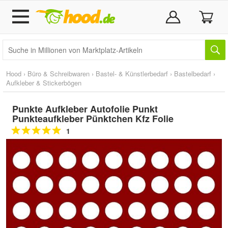
Hood
›
Büro & Schreibwaren
›
Bastel- & Künstlerbedarf
›
Bastelbedarf
›
Aufkleber & Stickerbögen
Punkte Aufkleber Autofolie Punkt
Punkteaufkleber Pünktchen Kfz Folie
1