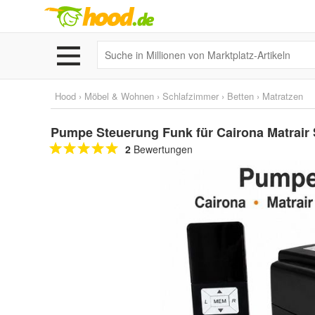
Hood
›
Möbel & Wohnen
›
Schlafzimmer
›
Betten
›
Matratzen
Pumpe Steuerung Funk für Cairona Matrair
2
Bewertungen