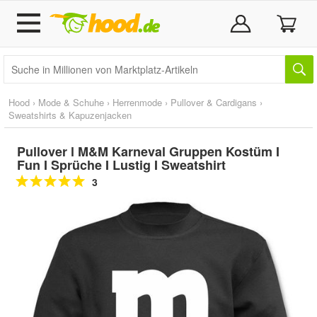
Hood
›
Mode & Schuhe
›
Herrenmode
›
Pullover & Cardigans
›
Sweatshirts & Kapuzenjacken
Pullover l M&M Karneval Gruppen Kostüm I
Fun I Sprüche I Lustig I Sweatshirt
3