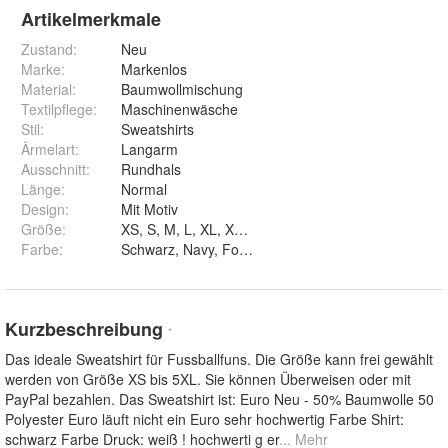
Artikelmerkmale
Zustand:
Neu
Marke:
Markenlos
Material
:
Baumwollmischung
Textilpflege
:
Maschinenwäsche
Stil
:
Sweatshirts
Ärmelart
:
Langarm
Ausschnitt
:
Rundhals
Länge
:
Normal
Design
:
Mit Motiv
Größe
:
XS, S, M, L, XL, XXL, 3XL, 4XL und 5XL
Farbe
:
Schwarz, Navy, Forstgrün, Weiß und Rot
Kurzbeschreibung
*
Das ideale Sweatshirt für Fussballfuns. Die Größe kann frei gewählt
werden von Größe XS bis 5XL. Sie können Überweisen oder mit
PayPal bezahlen. Das Sweatshirt ist: Euro Neu - 50% Baumwolle 50
Polyester Euro läuft nicht ein Euro sehr hochwertig Farbe Shirt:
schwarz Farbe Druck: weiß ! hochwerti g er
... Mehr