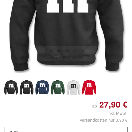
Doppelt antippen zum
vergrößern
27,90 €
ab
inkl. MwSt.
Versandkosten nur 3,90 €