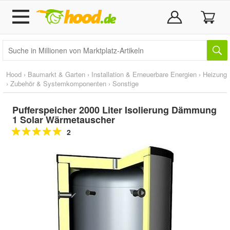
Hood
›
Baumarkt & Garten
›
Installation & Erneuerbare Energien
›
Heizung
›
Zubehör & Systemkomponenten
›
Sonstige
Pufferspeicher 2000 Liter Isolierung Dämmung
1 Solar Wärmetauscher
2