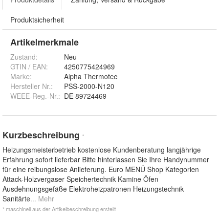
Produktsicherheit
Artikelmerkmale
Zustand:
Neu
GTIN / EAN:
4250775424969
Marke:
Alpha Thermotec
Hersteller Nr.:
PSS-2000-N120
WEEE-Reg.-Nr.
:
DE 89724469
Kurzbeschreibung
*
Heizungsmeisterbetrieb kostenlose Kundenberatung langjährige
Erfahrung sofort lieferbar Bitte hinterlassen Sie Ihre Handynummer
für eine reibungslose Anlieferung. Euro MENÜ Shop Kategorien
Attack-Holzvergaser Speichertechnik Kamine Öfen
Ausdehnungsgefäße Elektroheizpatronen Heizungstechnik
Sanitärte
... Mehr
* maschinell aus der Artikelbeschreibung erstellt