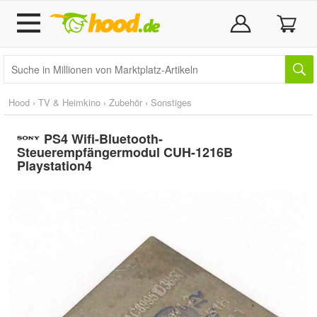
Hood
›
TV & Heimkino
›
Zubehör
›
Sonstiges
PS4 Wifi-Bluetooth-
Steuerempfängermodul CUH-1216B
Playstation4