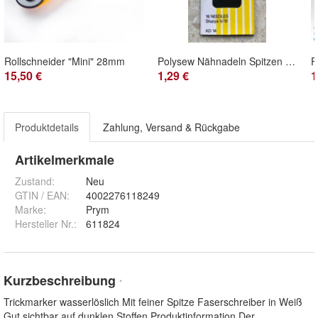
Rollschneider "Mini" 28mm
Polysew Nähnadeln Spitzen 5/10 - 16 Stk
15,50 €
1,29 €
1
Produktdetails
Zahlung, Versand & Rückgabe
Artikelmerkmale
Zustand:
Neu
GTIN / EAN:
4002276118249
Marke:
Prym
Hersteller Nr.:
611824
Kurzbeschreibung
*
Trickmarker wasserlöslich Mit feiner Spitze Faserschreiber in Weiß
Gut sichtbar auf dunklen Stoffen Produktinformation Der