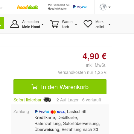
Mit Sicherheit bei
en
Hood einkaufen
Anmelden
Waren-
Merk-
Mein Hood
korb
zettel
4,90 €
inkl. MwSt.
Versandkosten nur 1,25 €
In den Warenkorb
Sofort lieferbar
2
Auf Lager
6
 verkauft
Zahlung
, Lastschrift,
Kreditkarte, Debitkarte,
Ratenzahlung, Sofortüberweisung,
Überweisung, Bezahlung nach 30