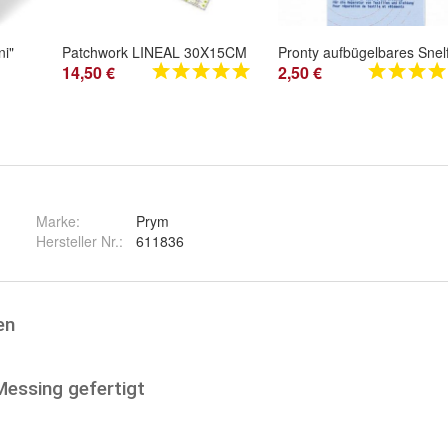
ni"
Patchwork LINEAL 30X15CM
14,50 €
2,50 €
Marke:
Prym
Hersteller Nr.:
611836