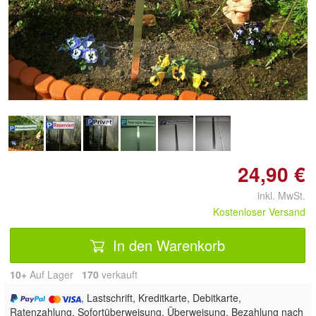
Doppelt antippen zum
vergrößern
24,90 €
inkl. MwSt.
Kostenloser Versand
In den Warenkorb
10+
Auf Lager
170
 verkauft
, Lastschrift, Kreditkarte, Debitkarte,
Ratenzahlung, Sofortüberweisung, Überweisung, Bezahlung nach