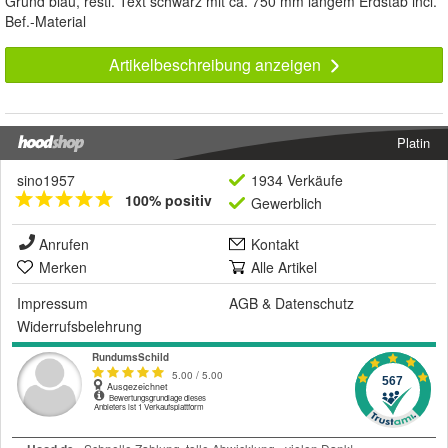
Grund blau, restl. Text schwarz mit ca. 750 mm langem Erdstab incl.
Bef.-Material
Artikelbeschreibung anzeigen
Platin
sino1957
1934 Verkäufe
100% positiv
Gewerblich
Anrufen
Kontakt
Merken
Alle Artikel
Impressum
AGB
&
Datenschutz
Widerrufsbelehrung