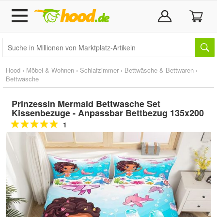
Hood
›
Möbel & Wohnen
›
Schlafzimmer
›
Bettwäsche & Bettwaren
›
Bettwäsche
Prinzessin Mermaid Bettwasche Set
Kissenbezuge - Anpassbar Bettbezug 135x200
1