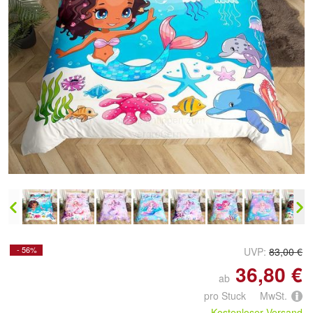
Doppelt antippen zum
vergrößern
- 56%
UVP:
83,00 €
36,80 €
ab
pro Stuck MwSt.
Kostenloser Versand