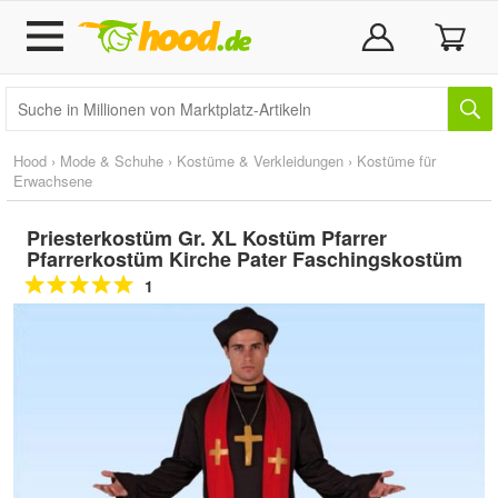
Hood
›
Mode & Schuhe
›
Kostüme & Verkleidungen
›
Kostüme für
Erwachsene
Priesterkostüm Gr. XL Kostüm Pfarrer
Pfarrerkostüm Kirche Pater Faschingskostüm
1