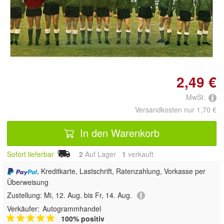
Doppelt antippen zum
vergrößern
2,49 €
MwSt.
Versandkosten nur 1,70 €
In den Warenkorb
Sofort lieferbar
2
Auf Lager
1
 verkauft
, Kreditkarte, Lastschrift, Ratenzahlung, Vorkasse per
Überweisung
Zustellung:
Mi, 12. Aug. bis Fr, 14. Aug.
Verkäufer:
Autogrammhandel
100% positiv