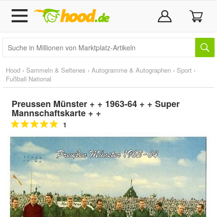
Hood
›
Sammeln & Seltenes
›
Autogramme & Autographen
›
Sport
›
Fußball National
Preussen Münster + + 1963-64 + + Super
Mannschaftskarte + +
1