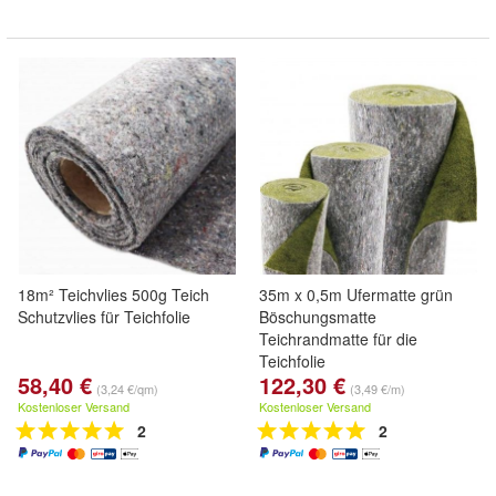
18m² Teichvlies 500g Teich
35m x 0,5m Ufermatte grün
Schutzvlies für Teichfolie
Böschungsmatte
Teichrandmatte für die
Teichfolie
58,40 €
122,30 €
(3,24 €/qm)
(3,49 €/m)
Kostenloser Versand
Kostenloser Versand
2
2