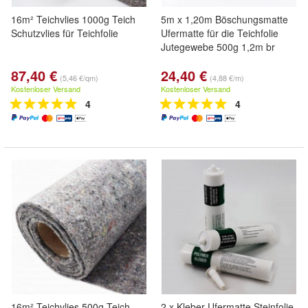
16m² Teichvlies 1000g Teich
5m x 1,20m Böschungsmatte
Schutzvlies für Teichfolie
Ufermatte für die Teichfolie
Jutegewebe 500g 1,2m br
87,40 €
24,40 €
(5,46 €/qm)
(4,88 €/m)
Kostenloser Versand
Kostenloser Versand
4
4
16m² Teichvlies 500g Teich
2 x Kleber Ufermatte Steinfolie