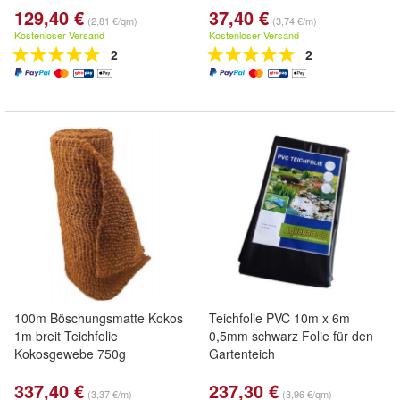
129,40 €
37,40 €
(2,81 €/qm)
(3,74 €/m)
Kostenloser Versand
Kostenloser Versand
2
2
100m Böschungsmatte Kokos
Teichfolie PVC 10m x 6m
1m breit Teichfolie
0,5mm schwarz Folie für den
Kokosgewebe 750g
Gartenteich
337,40 €
237,30 €
(3,37 €/m)
(3,96 €/qm)