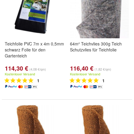
Teichfolie PVC 7m x 4m 0,5mm
64m² Teichvlies 300g Teich
schwarz Folie für den
Schutzvlies für Teichfolie
Gartenteich
114,30 €
116,40 €
(4,08 €/qm)
(1,82 €/qm)
Kostenloser Versand
Kostenloser Versand
1
1