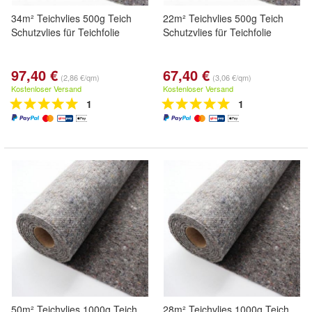
34m² Teichvlies 500g Teich
22m² Teichvlies 500g Teich
Schutzvlies für Teichfolie
Schutzvlies für Teichfolie
97,40 €
67,40 €
(2,86 €/qm)
(3,06 €/qm)
Kostenloser Versand
Kostenloser Versand
1
1
50m² Teichvlies 1000g Teich
28m² Teichvlies 1000g Teich