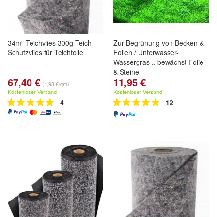
34m² Teichvlies 300g Teich
Zur Begrünung von Becken &
Schutzvlies für Teichfolie
Folien / Unterwasser-
Wassergras .. bewächst Folie
& Steine
67,40 €
11,95 €
(1,98 €/qm)
Kostenloser Versand
Kostenloser Versand
4
12