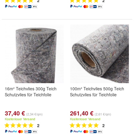
2
2
16m² Teichvlies 300g Teich
100m² Teichvlies 500g Teich
Schutzvlies für Teichfolie
Schutzvlies für Teichfolie
37,40 €
261,40 €
(2,34 €/qm)
(2,61 €/qm)
Kostenloser Versand
Kostenloser Versand
2
2