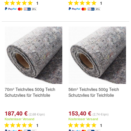
1
1
70m² Teichvlies 500g Teich
56m² Teichvlies 500g Teich
Schutzvlies für Teichfolie
Schutzvlies für Teichfolie
187,40 €
153,40 €
(2,68 €/qm)
(2,74 €/qm)
Kostenloser Versand
Kostenloser Versand
1
1