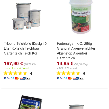
Tripond Teichfolie flüssig 10
Fadenalgen K.O. 250g
Liter Koiteich Teichbau
Granulat Algenvernichter
Gartenteich Teich Koi
Algenstop Algenfrei
Gartenteich
167,90 €
14,95 €
(16,79 €/l)
(59,80 €/kg)
Kostenloser Versand
+ 6,90 € Versand
4
6