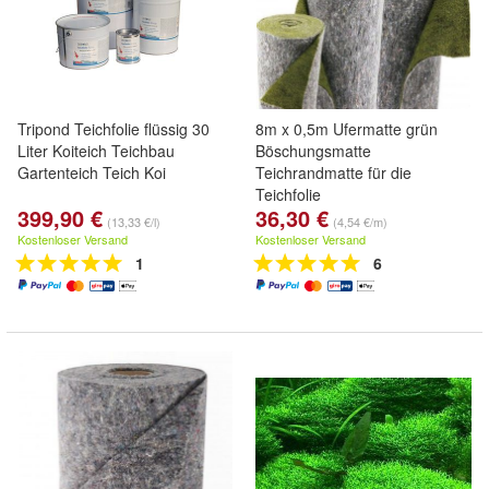
Tripond Teichfolie flüssig 30
8m x 0,5m Ufermatte grün
Liter Koiteich Teichbau
Böschungsmatte
Gartenteich Teich Koi
Teichrandmatte für die
Teichfolie
399,90 €
36,30 €
(13,33 €/l)
(4,54 €/m)
Kostenloser Versand
Kostenloser Versand
1
6