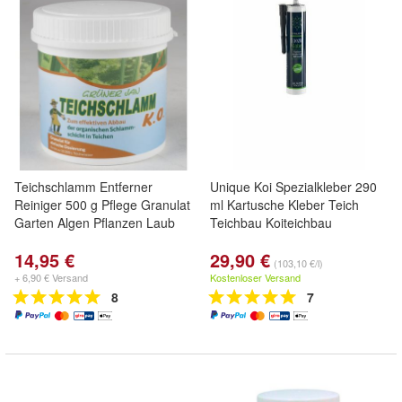
Teichschlamm Entferner
Unique Koi Spezialkleber 290
Reiniger 500 g Pflege Granulat
ml Kartusche Kleber Teich
Garten Algen Pflanzen Laub
Teichbau Koiteichbau
14,95 €
29,90 €
(103,10 €/l)
+ 6,90 € Versand
Kostenloser Versand
8
7