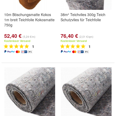
10m Böschungsmatte Kokos
38m² Teichvlies 300g Teich
1m breit Teichfolie Kokosmatte
Schutzvlies für Teichfolie
750g
52,40 €
76,40 €
(5,24 €/m)
(2,01 €/qm)
Kostenloser Versand
Kostenloser Versand
1
1