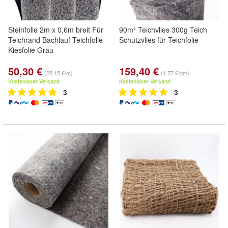
Steinfolie 2m x 0,6m breit Für
90m² Teichvlies 300g Teich
Teichrand Bachlauf Teichfolie
Schutzvlies für Teichfolie
Kiesfolie Grau
50,30 €
159,40 €
(25,15 €/m)
(1,77 €/qm)
Kostenloser Versand
Kostenloser Versand
3
3