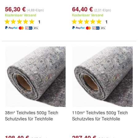
56,30 €
64,40 €
(4,69 €/qm)
(2,01 €/qm)
Kostenloser Versand
Kostenloser Versand
1
1
38m² Teichvlies 500g Teich
110m² Teichvlies 500g Teich
Schutzvlies für Teichfolie
Schutzvlies für Teichfolie
108,40 €
287,40 €