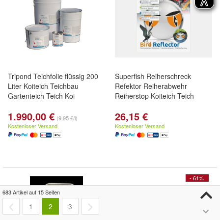
Tripond Teichfolie flüssig 200
Superfish Reiherschreck
Liter Koiteich Teichbau
Refektor Reiherabwehr
Gartenteich Teich Koi
Reiherstop Koiteich Teich
1.990,00 €
26,15 €
(9,95 €/l)
Kostenloser Versand
Kostenloser Versand
- 61%
683 Artikel auf 15 Seiten
1
2
3