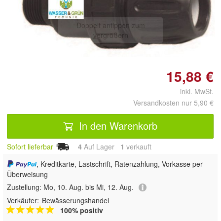
Doppelt antippen zum
vergrößern
15,88 €
inkl. MwSt.
Versandkosten nur 5,90 €
In den Warenkorb
Sofort lieferbar
4
Auf Lager
1
 verkauft
, Kreditkarte, Lastschrift, Ratenzahlung, Vorkasse per
Überweisung
Zustellung:
Mo, 10. Aug. bis Mi, 12. Aug.
Verkäufer:
Bewässerungshandel
100% positiv