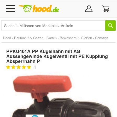
Hood
›
Baumarkt & Garten
›
Garten
›
Bewässern & Gießen
›
Sonstige
PPKU401A PP Kugelhahn mit AG
Aussengewinde Kugelventil mit PE Kupplung
Absperrhahn P
1