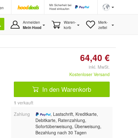
Mit Sicherheit bei
en
Hood einkaufen
Anmelden
Waren-
Merk-
Mein Hood
korb
zettel
64,40 €
inkl. MwSt.
Kostenloser Versand
In den Warenkorb
1
 verkauft
Zahlung
, Lastschrift, Kreditkarte,
Debitkarte, Ratenzahlung,
Sofortüberweisung, Überweisung,
Bezahlung nach 30 Tagen