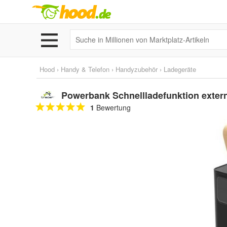
Hood
›
Handy & Telefon
›
Handyzubehör
›
Ladegeräte
Powerbank Schnellladefunktion exte
1
Bewertung