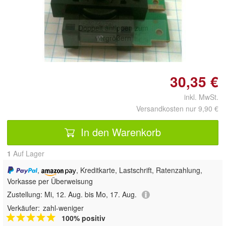
Doppelt antippen zum
vergrößern
30,35 €
inkl. MwSt.
Versandkosten nur 9,90 €
In den Warenkorb
1
Auf Lager
,
, Kreditkarte, Lastschrift, Ratenzahlung,
Vorkasse per Überweisung
Zustellung:
Mi, 12. Aug. bis Mo, 17. Aug.
Verkäufer:
zahl-weniger
100% positiv