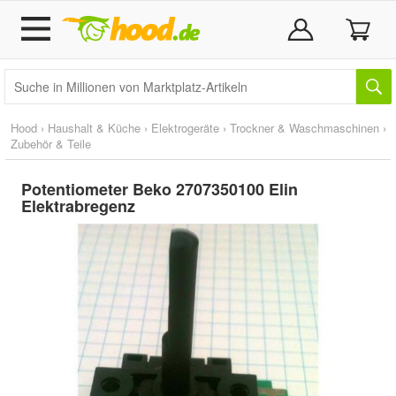
Hood
›
Haushalt & Küche
›
Elektrogeräte
›
Trockner & Waschmaschinen
›
Zubehör & Teile
Potentiometer Beko 2707350100 Elin
Elektrabregenz