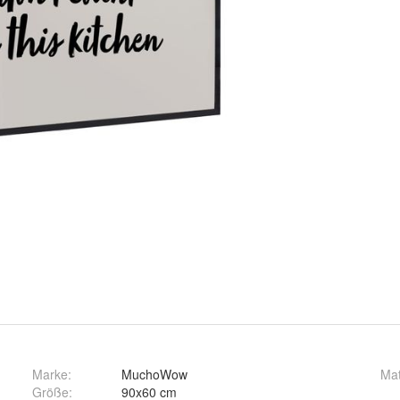
Marke:
MuchoWow
Mat
Größe
:
90x60 cm