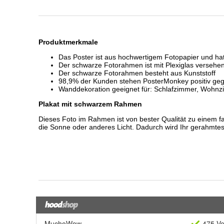
MuchoWow
475 Ve