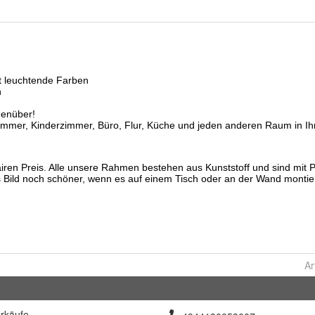
Ar
rkäufe