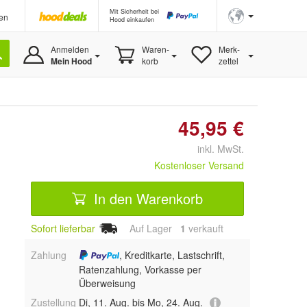
Mit Sicherheit bei
en
Hood einkaufen
Anmelden
Waren-
Merk-
Mein Hood
korb
zettel
45,95 €
inkl. MwSt.
Kostenloser Versand
In den Warenkorb
Sofort lieferbar
Auf Lager
1
 verkauft
Zahlung
, Kreditkarte, Lastschrift,
Ratenzahlung, Vorkasse per
Überweisung
Zustellung
Di, 11. Aug. bis Mo, 24. Aug.