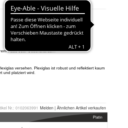
tikel Nr.:
0102063991
Melden
|
Ähnlichen
Artikel verkaufen
Platin