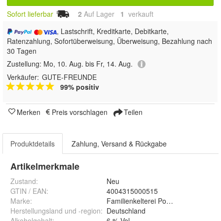
Sofort lieferbar
2
Auf Lager
1
 verkauft
, Lastschrift, Kreditkarte, Debitkarte,
Ratenzahlung, Sofortüberweisung, Überweisung, Bezahlung nach
30 Tagen
Zustellung:
Mo, 10. Aug. bis Fr, 14. Aug.
Verkäufer:
GUTE-FREUNDE
99% positiv
Merken
Preis vorschlagen
Teilen
Produktdetails
Zahlung, Versand & Rückgabe
Artikelmerkmale
Zustand:
Neu
GTIN / EAN:
4004315000515
Marke:
Familienkelterei Possmann GmbH &
Herstellungsland und -region
:
Deutschland
Alkoholgehalt
:
6 % Vol.