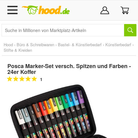
Hood
›
Büro & Schreibwaren
›
Bastel- & Künstlerbedarf
›
Künstlerbedarf
›
Stifte & Kreiden
Posca Marker-Set versch. Spitzen und Farben -
24er Koffer
1