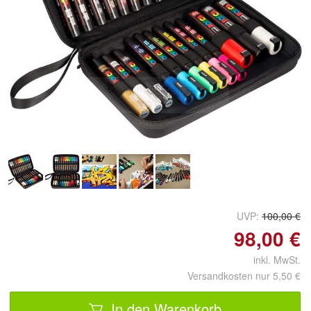
Doppelt antippen zum
vergrößern
UVP:
100,00 €
98,00 €
inkl. MwSt.
Versandkosten nur 5,50 €
In den Warenkorb