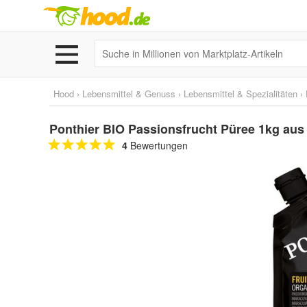
Hood
›
Lebensmittel & Genuss
›
Lebensmittel & Spezialitäten
›
Ponthier BIO Passionsfrucht Püree 1kg aus
4
Bewertungen