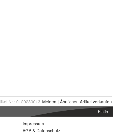
tikel Nr.:
0120230013
Melden
|
Ähnlichen
Artikel verkaufen
Platin
Impressum
AGB
&
Datenschutz