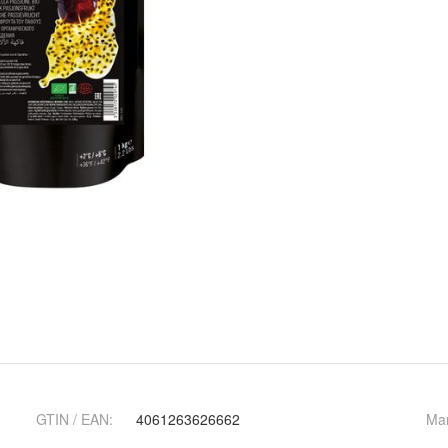
GTIN / EAN:
4061263626662
Ma