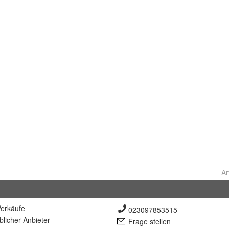
Ar
erkäufe
023097853515
lich
er Anbieter
Frage stellen